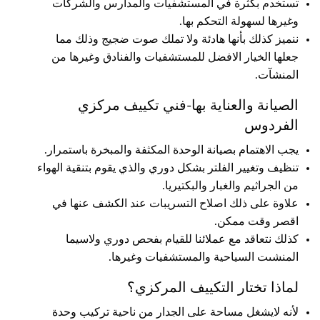
تستخدم بكثرة في المستشفيات والمدارس والشركات
وغيرها لسهولة التحكم بها.
ننميز كذلك بأنها هادئة ولا تملك صوت ضجيج وذلك مما
جعلها الخيار الافضل للمستشفيات والفنادق وغيرها من
المنشآت.
الصيانة والعناية بها-فني تكييف مركزي
الفردوس
يجب الاهتمام بصيانة الوحدة المكثفة والمبخرة باستمرار.
تنظيف وتغيير الفلتر بشكل دوري والذي يقوم بتنقية الهواء
من الجراثيم والغبار والبكتيريا.
علاوة على ذلك اصلاح التسريبات عند الكشف عنها في
اقصر وقت ممكن.
كذلك نتعاقد مع عملائنا للقيام بفحص دوري ولاسيما
المنشىت السياحية والمستشفيات وغيرها.
لماذا تختار التكييف المركزي؟
لأنه لايشغل مساحة على الجدار من ناحية تركيب وحدة