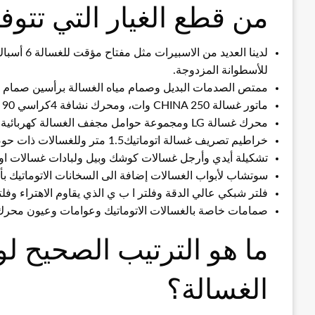
من قطع الغيار التي تتوفر
لدينا العد
للأسطوانة المزدوجة.
ممتص الصدمات البديل وصمام مياه الغسالة برأسين صمام 
ماتور غسالة CHINA 250 وات، ومحرك نشافة 4كراسي 90 واط من ماركة CHINA أيضا.
محرك غسالة LG ومجموعة حوامل مجفف الغسالة كهربائية مضادة للاختزاز ومزودة بخاصية الغاء الضجيج.
خراطيم تصريف غسالة اتوماتيك1.5 متر وللغسالات ذات حوضين بطول 1.5 أيضا.
تشكيلة أيدي وأرجل غسالات كوشك وبيل ولبادات غسالات اوت
سوتشاب لأبواب الغسالات إضافة الى السخانات الاتوماتيك ب
فلتر شبكي عالي الدقة وفلتر ا ب ي الذي يقاوم الاهتراء وفل
صمامات خاصة بالغسالات الاتوماتيك وعوامات وعيون محرك
ما هو الترتيب الصحيح 
الغسالة؟