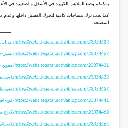
يمكنكم وضع الملابس الكبيرة في الأسفل والصغيرة في الأعل
كما يجب ترك مساحات كافية لتحرك الغسيل داخلها وعدم ملئها
المصنعة.
https://websiteqatar.activablog.com/23374422/بي-ان-سبورت-الكويت
https://websiteqatar.activablog.com/23374427/بنشر-متنقل-الكويت
https://websiteqatar.activablog.com/23374431/مقوي-سيرفس-الكويت
https://websiteqatar.activablog.com/23374432/فني-ستلايت
https://websiteqatar.activablog.com/23374437/فني-تكييف-الكويت
https://websiteqatar.activablog.com/23374441/فتح-اقفال-ابواب-الكويت
https://websiteqatar.activablog.com/23374462/كراج-تصليح-سيارات
https://websiteqatar.activablog.com/23374464/كهربائي-منازل-الكويت