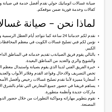
صيانة غسالات اتوماتيك حولي نقدم أفضل خدمة في صيانة وتبد
كفالات وخدمة فورية ضمن موقعكم.
لماذا نحن – صيانة غسالا
نقدم لكم خدماتنا 24 ساعة كما نتواجد أيام العطل الرسمية والأسبوعية والأعياد حرصا على منفعة عملائنا.
نؤمن لكم فني تصليح غسالات الكويت في معظم المحافظات ال
الكبير.
بالتالي يقوم فريق الصيانةب تقديم خدماته في المناطق الدا
والشويخ والري والعديد من المناطق البعيدة.
خبرة الفريق الفني لدينا الذي يقوم بصيانة واستبدال معظم 
تخص التصريف والادخال وقواعد القدم وفلاتر الأبواب والعديد
أسعارنا مميزة لأننا نقدم تصليح غسالات رخيص وأفضل الأسع
يساهم فريفنا في حضور جميع المعارض التي تقام بالشرق ا
ماركات جديدة وأنظمة متطورة.
نقوم بتطوير مهاراته ومواكبة التطورات من خلال حضور الدورا
المصنعة.