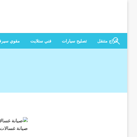
لتخطي
لى
لمحتوى
كراج متنقل
تصليح سيارات
فني ستلايت
مقوي سير
صيانة غسالات 