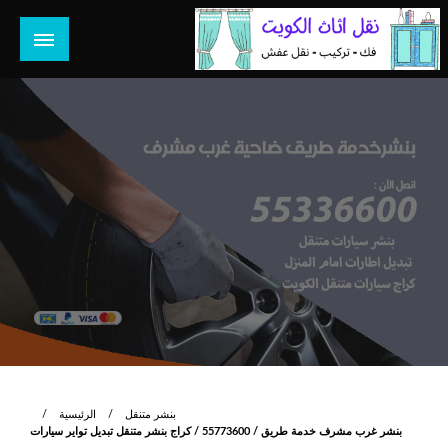
لتخطي
لى
لمحتوى
هل تبحث عن أفضل خدمات بالكويت؟ خدمة فك نقل تركيب صيانة
هل تبحث
تصليح جميع الخدمات المنزلية في الكويت
بنشر متنقل
الرئيسية
بنشر غرب مشرف خدمة طريق / 55773600‬ / كراج بنشر متنقل تبديل تواير سيارات