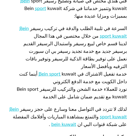
فني هندي مختص في صيانة وتصليح رسيفر
sport
Bein
kuwait وتتميز خدماتنا في شركة Bein
kuwait
sport
بمميزات ومزايا عديدة منها:
السرعة في تلبية الطلب والدقة في تركيب رسيفر
Bein
sport kuwait
من خلال مختصين في هذا المجال
لدينا قسم خاص لبيع رسيفر واستبدال الرسيفر القديم
برسيفر جديد مع خدمة تجديد رسيفر بي ان سبورت
نعمل على توفير بطاقة الذكية للرسيفر وتوفير باقات
الترفيه وبأفضل الأسعار
خدمة تفعيل الاشتراك في
Bein sport
kuwait أينما كنت
داخل الكويت مع خدمة الدفع الكتروني
نورد للعملاء خدمة الشحن والتركيب للرسيفر Bein sport
kuwait مع تقديم ضمان شامل على الخدمة
لذلك لا تتردد في التواصل معنا وسارع على حجز رسيفر
Bein
sport kuwait
والتمتع بمشاهدة المباريات وأفلامك المفضلة
على شبكة قنوات البي ان
bein kuwait
.