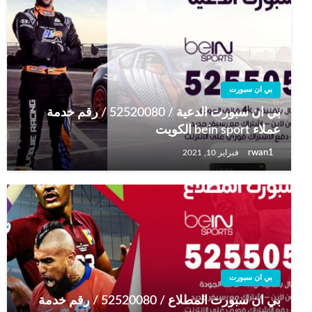
بي ان سبورت
بي ان سبورت الدعية / 52520080 / رقم خدمة
عملاء bein sport الكويت
rwan1
فبراير 10, 2021
بي ان سبورت
بي ان سبورت المطلاع / 52520080 / رقم خدمة