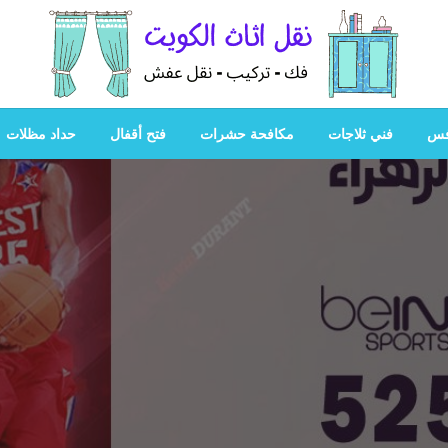
هل تبحث عن أفضل خدمات بالكويت؟ خدمة فك نقل تركيب صيانة
هل تبحث
فس
فني ثلاجات
مكافحة حشرات
فتح أقفال
حداد مظلات