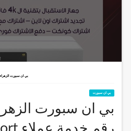
بي ان سبورت الزهراء / 52520080 / رقم خدمة عملاء BEIN SPORT
بي ان سبورت
رقم خدمة عملاء bein sport الكويت