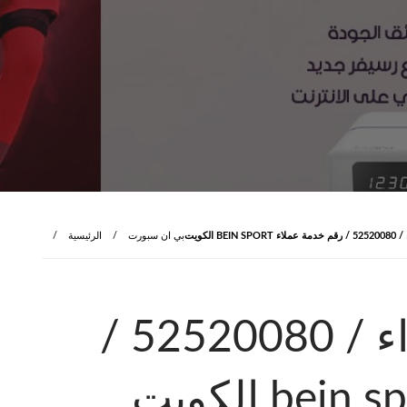
 الكويت
بي ان سبورت
الرئيسية
بي ان سبورت الزهراء / 52520080 /