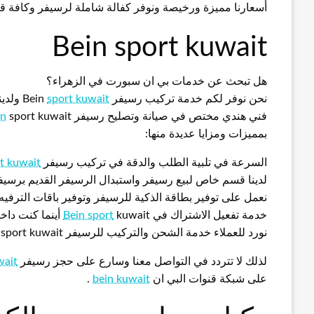
أسعارنا مميزة ورخيصة ونوفر كفالة شاملة لرسيفر وكافة قطع الغيار
Bein sport kuwait
هل تبحث عن خدمات بي ان سبورت في الزهراء؟
نحن نوفر لكم خدمة تركيب رسيفر Bein
sport kuwait
ولدين
فني هندي مختص في صيانة وتصليح رسيفر
sport kuwait وتتميز خدماتنا في شركة Bein
in
بمميزات ومزايا عديدة منها:
السرعة في تلبية الطلب والدقة في تركيب رسيفر
t kuwait
لدينا قسم خاص لبيع رسيفر واستبدال الرسيفر القديم برسي
نعمل على توفير بطاقة الذكية للرسيفر وتوفير باقات الترفيه
خدمة تفعيل الاشتراك في
kuwait أينما كنت داخل الكويت مع خدمة الدفع الكتروني
Bein sport
نورد للعملاء خدمة الشحن والتركيب للرسيفر Bein sport kuwait مع تقديم ضمان شامل على الخدمة
لذلك لا تتردد في التواصل معنا وسارع على حجز رسيفر
wait
على شبكة قنوات البي ان
bein kuwait
.