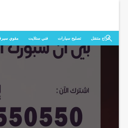
لتخطي
لى
لمحتوى
كراج متنقل
تصليح سيارات
فني ستلايت
مقوي سير