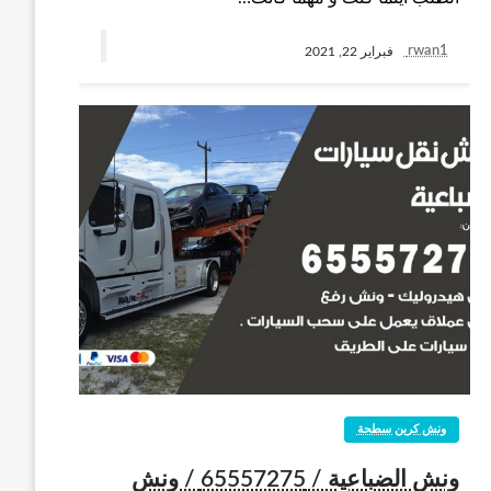
rwan1
فبراير 22, 2021
ونش كرين سطحة
ونش الضباعية / 65557275 / ونش