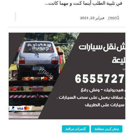
في تلبية الطلب أينما كنت و مهما كانت…
rwan1
فبراير 22, 2021
ونش كرين سطحة
كاميرات مراقبة