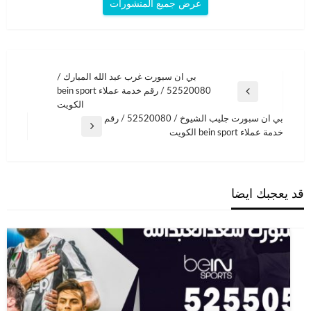
عرض جميع المنشورات
تصفّح
بي ان سبورت غرب عبد الله المبارك /
52520080 / رقم خدمة عملاء bein sport
المقالات
المقالة
الكويت
السابقة
بي ان سبورت جليب الشيوخ / 52520080 / رقم
المقالة
خدمة عملاء bein sport الكويت
التالية
قد يعجبك ايضا