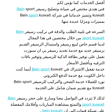
أفضل الخدمات كما نؤمن لكم
فني هندي مختص في صيانة وتصليح رسيفر
sport
Bein
kuwait وتتميز خدماتنا في شركة Bein
kuwait
sport
بمميزات ومزايا عديدة منها:
السرعة في تلبية الطلب والدقة في تركيب رسيفر
Bein
sport kuwait
من خلال مختصين في هذا المجال
لدينا قسم خاص لبيع رسيفر واستبدال الرسيفر القديم
برسيفر جديد مع خدمة تجديد رسيفر بي ان سبورت
نعمل على توفير بطاقة الذكية للرسيفر وتوفير باقات
الترفيه وبأفضل الأسعار
خدمة تفعيل الاشتراك في
Bein sport
kuwait أينما كنت
داخل الكويت مع خدمة الدفع الكتروني
نورد للعملاء خدمة الشحن والتركيب للرسيفر Bein sport
kuwait مع تقديم ضمان شامل على الخدمة
لذلك لا تتردد في التواصل معنا وسارع على حجز رسيفر
Bein
sport kuwait
والتمتع بمشاهدة المباريات وأفلامك المفضلة
على شبكة قنوات البي ان
bein kuwait
.