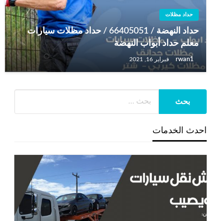
حداد مظلات
حداد النهضة / 66405051 / حداد مظلات سيارات
معلم حداد أبواب النهضة
rwan1
فبراير 16, 2021
احدث الخدمات