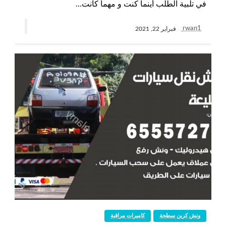
في تلبية الطلب أينما كنت و مهما كانت…
rwan1
فبراير 22, 2021
ونش كرين سطحة
كاميرات مراقبة