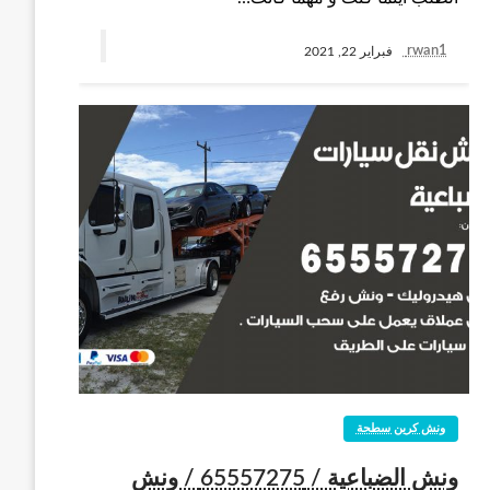
rwan1
فبراير 22, 2021
ونش كرين سطحة
ونش الضباعية / 65557275 / ونش