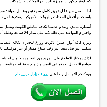
كما نوفر ديكورات مميزة للجدران المكاتب والشركات
لذلك نعمل من خلال فريق كامل من فنين وعمال صباغة ومه
باستخدام أفضل المعدات والرولات الأمريكية ونوفرها لفريق
أسعارنا مميزة ونقدم خدمتنا لكافة مناطق الكويت ونعمل بسر
واحترام المواعيد نلبي طلباتكم على مدار 24 ساعة وطيلة أيام الأسبوع ونعمل في أيام الحظر
ونورد كافة أنواع اصباغ الكويت وورق للجدران بكافة التصامي
يمكنك التواصل معنا عبر رقم صباغ ممتاز أو عبر مراسلتنا بالب
لذلك يمكنك الاطلاع على المزيد من التصاميم وألوان اصباغ فه
مواقع التواصل الاجتماعي الفيسبوك والإنستقرام ومتابعتنا ل
ويمكنكم التواصل ايضا على
صباغ منازل جابرالعلي