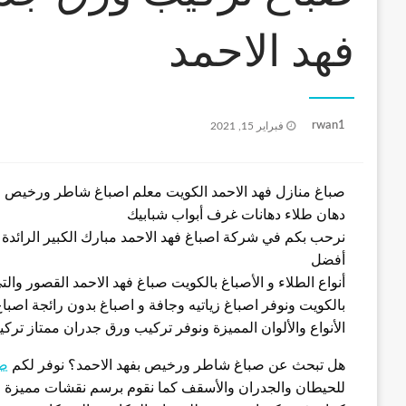
فهد الاحمد
نُشر
rwan1
فبراير 15, 2021
في
صباغ منازل فهد الاحمد الكويت معلم اصباغ شاطر ورخيص ف
دهان طلاء دهانات غرف أبواب شبابيك
نرحب بكم في شركة اصباغ فهد الاحمد مبارك الكبير الرائدة
أفضل
أنواع الطلاء و الأصباغ بالكويت صباغ فهد الاحمد القصور وال
بالكويت ونوفر اصباغ زياتيه وجافة و اصباغ بدون رائجة اصبا
الأنواع والألوان المميزة ونوفر تركيب ورق جدران ممتاز تركي
هل تبحث عن صباغ شاطر ورخيص بفهد الاحمد؟ نوفر لكم
صب
للحيطان والجدران والأسقف كما نقوم برسم نقشات مميزة 