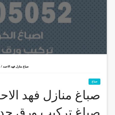
صباغ منازل فهد الاحمد / 66405052 / صباغ تركيب ورق جداران شاطر ورخيص فهد الاحمد
صباغ
صباغ تركيب ورق جد