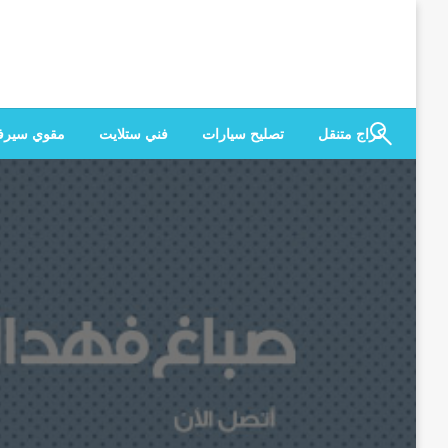
لتخطي
لى
لمحتوى
كراج متنقل
تصليح سيارات
فني ستلايت
مقوي سير