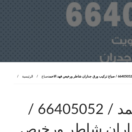
صباغ
الرئيسية
صباغ منازل فهد الاحمد / 66405052 /
اران شاطر ورخيص