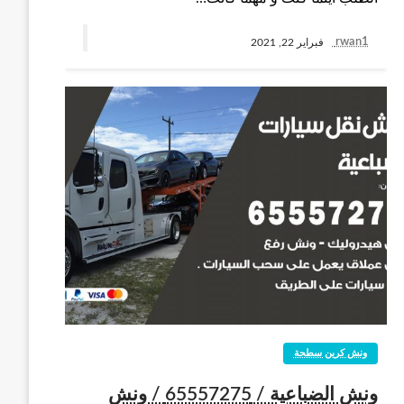
rwan1
فبراير 22, 2021
ونش كرين سطحة
ونش الضباعية / 65557275 / ونش