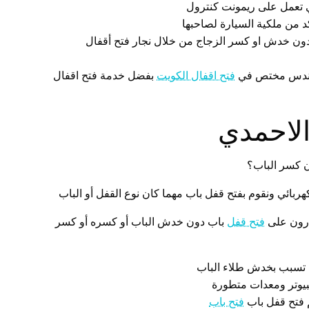
تي تعمل على ريمونت كنترول
د من ملكية السيارة لصاحبها
ً دون خدش او كسر الزجاج من خلال نجار فتح أقفال
 مهندس مختص في
فتح اقفال الكويت
بفضل خدمة فتح اقفال
لاحمدي
ن كسر الباب؟
ربائي ونقوم بفتح قفل باب مهما كان نوع القفل أو الباب
ادرون على
فتح قفل
باب دون خدش الباب أو كسره أو كسر
ن تسبب بخدش طلاء الباب
بيوتر ومعدات متطورة
م فتح قفل باب
فتح باب