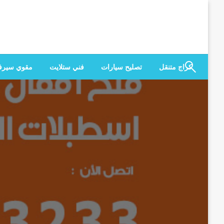
لتخطي
لى
لمحتوى
كراج متنقل
تصليح سيارات
فني ستلايت
مقوي سير