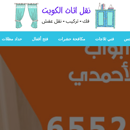
هل تبحث عن أفضل خدمات بالكويت؟ خدمة فك نقل تركيب صيانة
هل تبحث
فس
فني ثلاجات
مكافحة حشرات
فتح أقفال
حداد مظلات