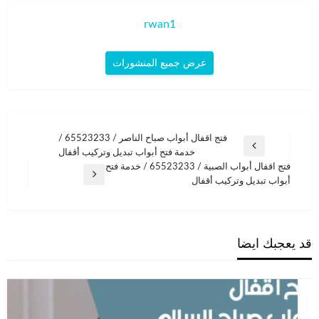
rwan1
عرض جميع المنشورات
تصفّح
فتج اقفال أبواب صباح الناصر / 65523233 /
المقالة
خدمة فتح أبواب تبديل وتركيب أقفال
المقالات
السابقة
فتج اقفال أبواب الصبية / 65523233 / خدمة فتح
المقالة
أبواب تبديل وتركيب أقفال
التالية
قد يعجبك ايضا