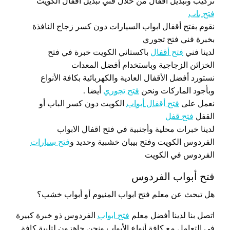
تركيب وتبديل اقفال من خلال فني تبديل أقفال الكويت
فتح باب
نقوم بفتح أقفال ابواب السيارات دون كسر زجاج النافذة
بخبرة فني فتح تجوري
لدينا فني
فتح أقفال
باكستاني الكويت خبرة في فتح
الخزائن الزجاجية وباستخدام أفضل المعدات
نستورد أفضل الأقفال العادية والكهربائية بكافة الأنواع
وبأجود الماركات ونحن
فتح تجوري
أيضا .
نعمل على
فتح أقفال أبواب
الكويت دون كسر الباب أو
القفل
فتح قفل
لدينا خبرات محلية وأجنبية في فتح اقفال الابواب
الفردوس الكويت وفتح بيبان خشبية وحديد و
فتح سيارات
الفردوس في الكويت
فتح أبواب الفردوس
هل تبحث عن معلم فتح ابواب المنيوم أو أبواب خشب؟
اتصل بنا لدينا أفضل معلم
فتح ابواب
الفردوس ذو خبرة كبيرة
في التعامل مع كافة أنواع الأبواب ونحن جاهزون لتلبية كافة