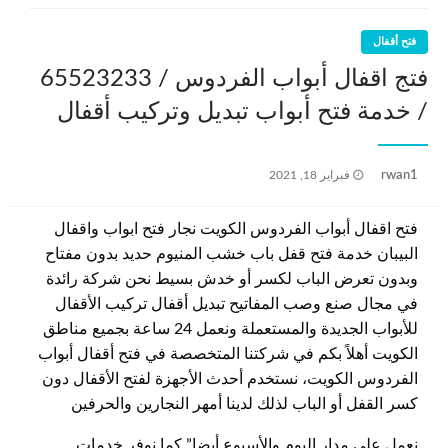
فتح أقفال
فتج اقفال أبواب الفردوس / 65523233
/ خدمة فتح أبواب تبديل وتركيب أقفال
نُشر
rwan1
فبراير 18, 2021
في
فتح اقفال أبواب الفردوس الكويت نجار فتح ابواب واقفال
البيبان خدمة فتح قفل باب خشب المنيوم حديد بدون مفتاح
وبدون تعرض الباب لكسر أو خدش بسيط نحن شركة رائدة
في مجال صنع وصب المفاتيح تبديل أقفال تركيب الأقفال
للأبواب الجديدة والمستعملة ونعمل 24 ساعة بجميع مناطق
الكويت أهلاً بكم في شركتنا المتخصصة في فتح أقفال أبواب
الفردوس الكويت، نستخدم أحدث الأجهزة لفتح الأقفال دون
كسر القفل أو الباب لذلك لدينا أمهر النجارين والحرفين
نعمل على مدار اليوم والأسبوع أيضا” كما نوفر خدمات