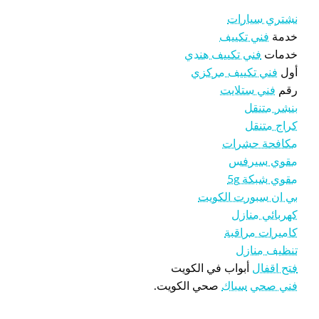
نشتري سيارات
خدمة
فني تكييف
خدمات
فني تكييف هندي
أول
فني تكييف مركزي
رقم
فني ستلايت
بنشر متنقل
كراج متنقل
مكافحة حشرات
مقوي سيرفس
مقوي شبكة 5g
بي ان سبورت الكويت
كهربائي منازل
كاميرات مراقبة
تنظيف منازل
فتح اقفال
أبواب في الكويت
فني صحي
سباك
صحي الكويت.