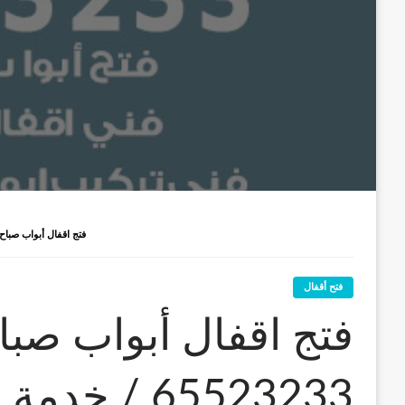
فتج اقفال أبواب صباح السالم / 65523233 / خدمة فتح أ
فتح أقفال
فتج اقفال أبواب صبا
65523233 / خ