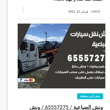
rwan1
فبراير 22, 2021
ونش كرين سطحة
ونش الضباعية / 65557275 / ونش