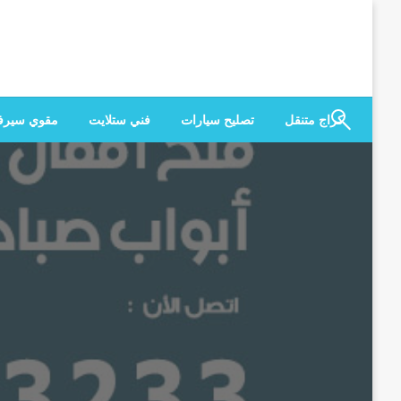
لتخطي
لى
لمحتوى
كراج متنقل
تصليح سيارات
فني ستلايت
مقوي سير