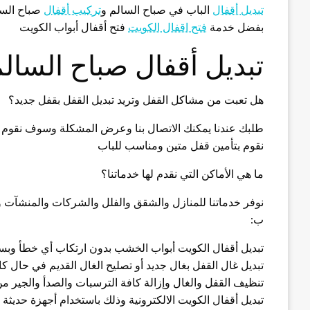
تبديل أقفال
الباب في صباح السالم و
تركيب أقفال
صباح السا
بفضل خدمة
فتح اقفال الكويت
فتح أقفال أبواب الكويت
تبديل أقفال صباح السال
هل تعبت من مشاكل القفل وتريد تبديل القفل بقفل جديد؟
طلبك عندنا يمكنك الاتصال بنا وعرض المشكلة وسوف نقوم ب
نقوم بتأمين قفل متين ومناسب للباب
ما هي الأماكن التي نقدم لها خدماتنا؟
نوفر خدماتنا للمنازل والشقق والفلل والشركات والمنشآت و
ب:
تبديل أقفال الكويت أبواب الخشب بدون ارتكاب أي خطأ وبس
تبديل غال القفل بغال جديد أو تصليح الغال القديم في حال كا
تنظيف القفل والغال وإزالة كافة الترسبات والصدأ والجير م
تبديل أقفال الكويت الالكترونية وذلك باستخدام أجهزة حديثة 