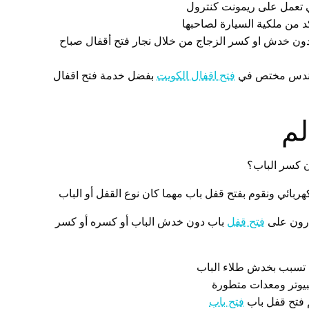
تي تعمل على ريمونت كنترول
د من ملكية السيارة لصاحبها
اً دون خدش او كسر الزجاج من خلال نجار فتح أقفال صباح
 مهندس مختص في
فتح اقفال الكويت
بفضل خدمة فتح اقفال
لم
ن كسر الباب؟
ربائي ونقوم بفتح قفل باب مهما كان نوع القفل أو الباب
ادرون على
فتح قفل
باب دون خدش الباب أو كسره أو كسر
ن تسبب بخدش طلاء الباب
بيوتر ومعدات متطورة
م فتح قفل باب
فتح باب