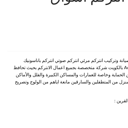
انة وتركيب انتركم مرئي انتركم صوتي انتركم باناسونيك
تصليح انتركم وبدالة واكسس كنترول الكويت Access Control بالكويت شركة متخصصة بجميع اعمال الانتركم بحيث تحافظ
 الحماية وخاصة للعمارات والمساكن الكبيرة والفلل والأماكن
منزل من المتطفلين والسارقين مانعة اياهم من الولوج وتصريح
قرين :