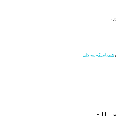
ي.
ع
فني انتركم صبحان