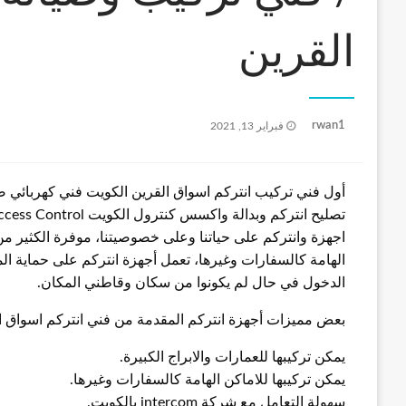
القرين
نُشر
rwan1
فبراير 13, 2021
في
أول فني تركيب انتركم اسواق القرين الكويت فني كهربائي صي
اجهزة وانتركم على حياتنا وعلى خصوصيتنا، موفرة الكثير من
الهامة كالسفارات وغيرها، تعمل أجهزة انتركم على حماية ال
الدخول في حال لم يكونوا من سكان وقاطني المكان.
بعض مميزات أجهزة انتركم المقدمة من فني انتركم اسواق ال
يمكن تركيبها للعمارات والابراج الكبيرة.
يمكن تركيبها للاماكن الهامة كالسفارات وغيرها.
سهولة التعامل مع شركة intercom بالكويت.