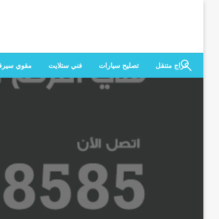
لتخطي
لى
لمحتوى
كراج متنقل
تصليح سيارات
فني ستلايت
مقوي سير