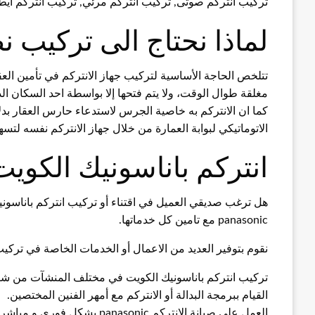
تركيب انتركم صوتى, تركيب انتركم مرئي, تركيب انتركم ايط
لماذا نحتاج الى تركيب ن
تتلخص الحاجة الأساسية لتركيب جهاز الانتركم في تأمين ال
مغلقة طوال الوقت، ولا يتم فتحها إلا بواسطة احد السكان الذ
كما ان الانتركم به خاصية الجرس لاستدعاء حارس العقار بدلا 
الاتوماتيكي لبوابة العمارة من خلال جهاز الانتركم نفسه لت
انتركم باناسونيك الكويت
هل ترغب صديقي العميل في اقتناء أو تركيب انتركم باناسونيك 
panasonic مع تامين كل خدماتها.
نقوم بتوفير العديد من الاعمال أو الخدمات الخاصة في تركيب انتركم باناسونيك 
تركيب انتركم باناسونيك الكويت في مختلف المنشآت من شرك
القيام ببرمجة البدالة أو الانتركم مع أمهر الفنين المختصين.
العمل على صيانة الانتركم panasonic بشكل فوري و مباشر و أيضا بشكل دوري خاصة للشركات.