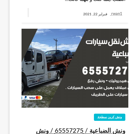
rwan1
فبراير 22, 2021
ونش كرين سطحة
ونش الضباعية / 65557275 / ونش