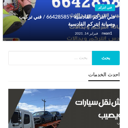
فني انتركم
فني انتركم القادسية / 66428585 / فني تركيب
وصيانة انتركم القادسية
rwan1
فبراير 14, 2021
احدث الخدمات