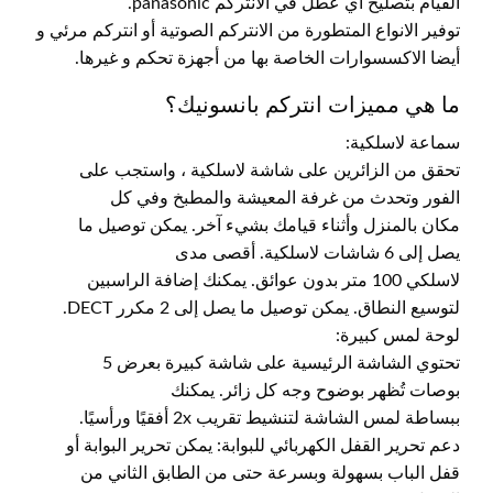
القيام بتصليح أي عطل في الانتركم panasonic.
توفير الانواع المتطورة من الانتركم الصوتية أو انتركم مرئي و
أيضا الاكسسوارات الخاصة بها من أجهزة تحكم و غيرها.
ما هي مميزات انتركم بانسونيك؟
سماعة لاسلكية:
تحقق من الزائرين على شاشة لاسلكية ، واستجب على
الفور وتحدث من غرفة المعيشة والمطبخ وفي كل
مكان بالمنزل وأثناء قيامك بشيء آخر. يمكن توصيل ما
يصل إلى 6 شاشات لاسلكية. أقصى مدى
لاسلكي 100 متر بدون عوائق. يمكنك إضافة الراسبين
لتوسيع النطاق. يمكن توصيل ما يصل إلى 2 مكرر DECT.
لوحة لمس كبيرة:
تحتوي الشاشة الرئيسية على شاشة كبيرة بعرض 5
بوصات تُظهر بوضوح وجه كل زائر. يمكنك
ببساطة لمس الشاشة لتنشيط تقريب 2x أفقيًا ورأسيًا.
دعم تحرير القفل الكهربائي للبوابة: يمكن تحرير البوابة أو
قفل الباب بسهولة وبسرعة حتى من الطابق الثاني من