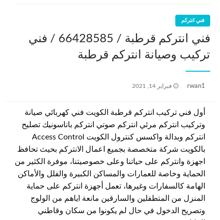
فني انتركم
فني انتركم قرطبة / 66428585 / فني
تركيب وصيانة انتركم قرطبة
نُشر
rwan1
فبراير 14, 2021
في
أول فني تركيب انتركم قرطبة الكويت فني كهربائي صيانة
وتركيب انتركم مرئي انتركم صوتي انتركم باناسونيك تصليح
انتركم وبدالة واكسس كنترول الكويت Access Control
بالكويت شركة متخصصة بجميع اعمال الانتركم بحيث تحافظ
اجهزة وانتركم على حياتنا وعلى خصوصيتنا، موفرة الكثير من
الحماية وخاصة للعمارات والمساكن الكبيرة والفلل والأماكن
الهامة كالسفارات وغيرها، تعمل أجهزة انتركم على حماية
المنزل من المتطفلين والسارقين مانعة اياهم من الولوج
وتصريح الدخول في حال لم يكونوا من سكان وقاطني