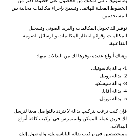
باناسونيك ،التي امكنك من الحصول على خطوط أكثر من
الخطوط الفعلية للهاتف، وتسمح بإجراء مكالمات مجانية بين
المستخدمين.
توفير لك تحويل المكالمات والبريد الصوتي وتسجيل
المكالمات وقوائم انتظار المكالمات والرسائل الصوتية
التفاعلية.
وهناك أنواع عديدة نوفرها لك من البدالات منها:
1- بدالة باناسونيك.
2- بدالة زونتل.
3- بدالة سيسكو.
4- بدالة أفايا.
5- بدالة نورتل.
فإن كنت ترغب بتركيب بدالة لا تتردد بالتواصل معنا لنرسل
لك فريق عملنا الممكن والمتمرس في تركيب كافة أنواع
البدالات،
ومتخصصين في تركيب بدالة الباناسونيك، والوصول إليك