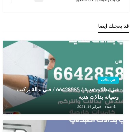
تركيب وصيانة بدالات الضجيج
التالية
قد يعجبك ايضا
فني بدالات
فني بدالات هدية / 66428585 / فني بدالة تركيب
وصيانة بدالات هدية
rwan1
فبراير 14, 2021