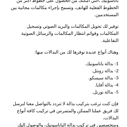
باناسونيك ،التي امكنك من الحصول على خطوط أكثر من
الخطوط الفعلية للهاتف، وتسمح بإجراء مكالمات مجانية بين
المستخدمين.
توفير لك تحويل المكالمات والبريد الصوتي وتسجيل
المكالمات وقوائم انتظار المكالمات والرسائل الصوتية
التفاعلية.
وهناك أنواع عديدة نوفرها لك من البدالات منها:
1- بدالة باناسونيك.
2- بدالة زونتل.
3- بدالة سيسكو.
4- بدالة أفايا.
5- بدالة نورتل.
فإن كنت ترغب بتركيب بدالة لا تتردد بالتواصل معنا لنرسل
لك فريق عملنا الممكن والمتمرس في تركيب كافة أنواع
البدالات،
ومتخصصين في تركيب بدالة الباناسونيك، والوصول إليك