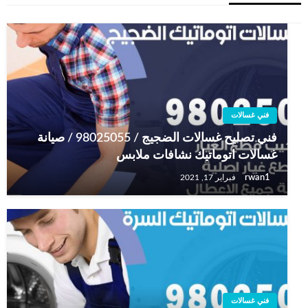
فني غسالات
فني تصليح غسالات الضجيج / 98025055 / صيانة
غسالات اتوماتيك نشافات ملابس
rwan1
فبراير 17, 2021
فني غسالات