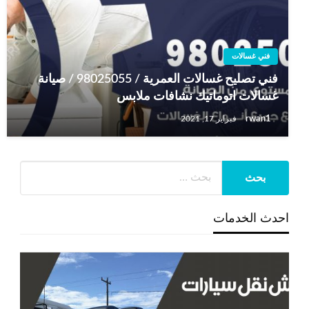
فني غسالات
فني تصليح غسالات العمرية / 98025055 / صيانة
غسالات اتوماتيك نشافات ملابس
rwan1
فبراير 17, 2021
احدث الخدمات