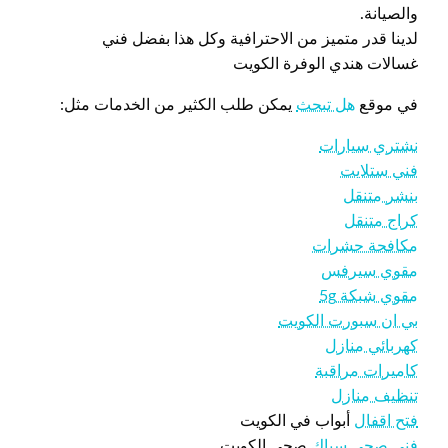
والصيانة.
لدينا قدر متميز من الاحترافية وكل هذا بفضل فني
غسالات هندي الوفرة الكويت
في موقع
هل تبحث
يمكن طلب الكثير من الخدمات مثل:
نشتري سيارات
فني ستلايت
بنشر متنقل
كراج متنقل
مكافحة حشرات
مقوي سيرفس
مقوي شبكة 5g
بي ان سبورت الكويت
كهربائي منازل
كاميرات مراقبة
تنظيف منازل
فتح اقفال
أبواب في الكويت
فني صحي
سباك
صحي الكويت.