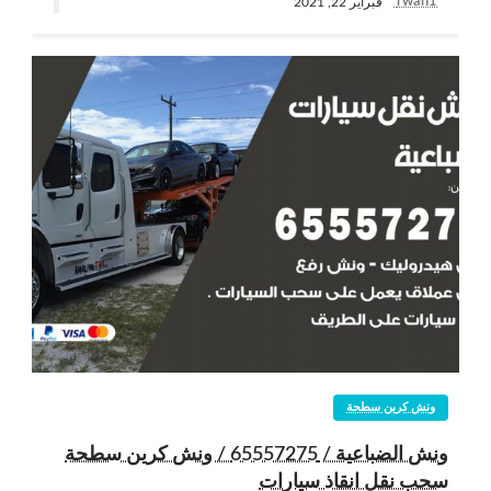
rwan1
فبراير 22, 2021
ونش كرين سطحة
ونش الضباعية / 65557275 / ونش كرين سطحة
سحب نقل انقاذ سيارات