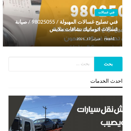
فني غسالات
فني تصليح غسالات المهبولة / 98025055 / صيانة
غسالات اتوماتيك نشافات ملابس
rwan1
فبراير 17, 2021
احدث الخدمات