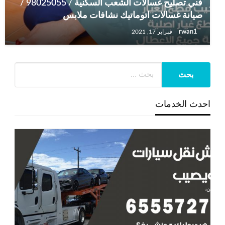
فني تصليح غسالات الشعب السكنية / 98025055 /
صيانة غسالات اتوماتيك نشافات ملابس
rwan1
فبراير 17, 2021
احدث الخدمات