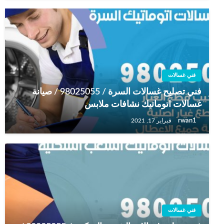
فني غسالات
فني تصليح غسالات السرة / 98025055 / صيانة
غسالات اتوماتيك نشافات ملابس
rwan1
فبراير 17, 2021
فني غسالات