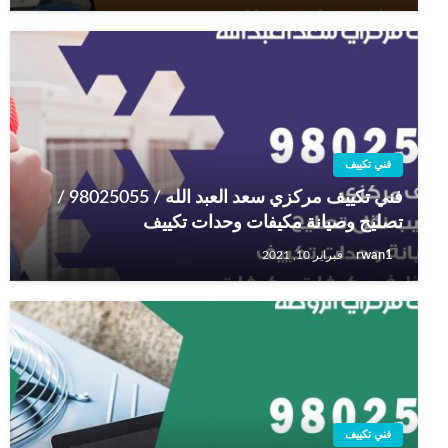
فني تكييف
فني تكييف مركزي سعد العبد الله / 98025055 /
تصليح وصيانة مكيفات وحدات تكييف
rwan1
فبراير 10, 2021
فني تكييف