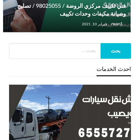
فني تكييف مركزي الروضة / 98025055 / تصليح
وصيانة مكيفات وحدات تكييف
rwan1
فبراير 10, 2021
احدث الخدمات