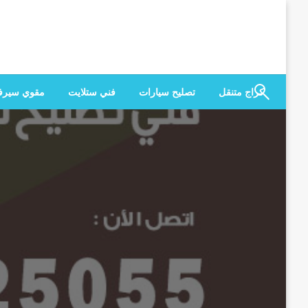
لتخطي
لى
لمحتوى
كراج متنقل
تصليح سيارات
فني ستلايت
مقوي سير