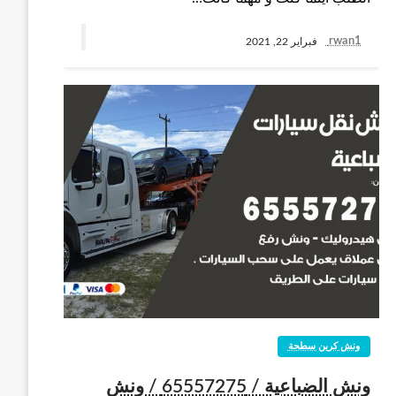
rwan1
فبراير 22, 2021
ونش كرين سطحة
ونش الضباعية / 65557275 / ونش