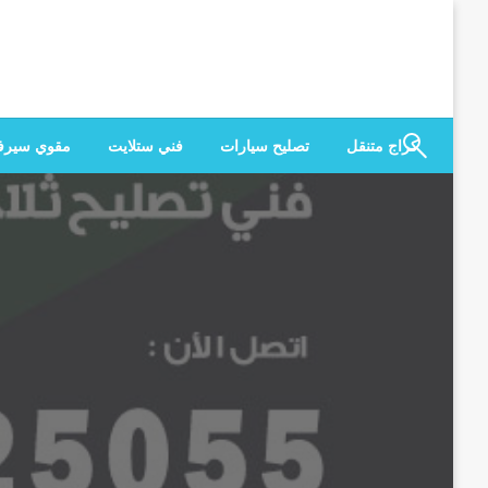
لتخطي
لى
لمحتوى
كراج متنقل
تصليح سيارات
فني ستلايت
مقوي سير