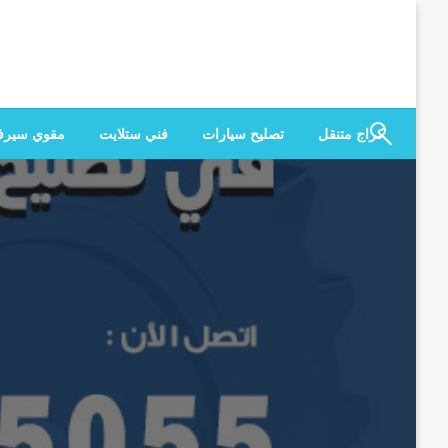
لتخطي
لى
لمحتوى
كراج متنقل
تصليح سيارات
فني ستلايت
مقوي سير