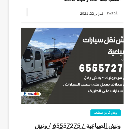
rwan1
فبراير 22, 2021
ونش كرين سطحة
ونش الضباعية / 65557275 / ونش