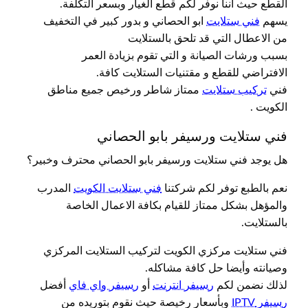
القطع حيث اننا نوفر لكم قطع الغيار وبسعر التكلفة.
يسهم
فني ستلايت
ابو الحصاني و بدور كبير في التخفيف
من الاعطال التي قد تلحق بالستلايت
بسبب ورشات الصيانة و التي تقوم بزيادة العمر
الافتراضي للقطع و مقتنيات الستلايت كافة.
فني
تركيب ستلايت
ممتاز شاطر ورخيص جميع مناطق
الكويت .
فني ستلايت ورسيفر بابو الحصاني
هل يوجد فني ستلايت ورسيفر بابو الحصاني محترف وخبير؟
نعم بالطبع توفر لكم شركتنا
فني ستلايت الكويت
المدرب
والمؤهل بشكل ممتاز للقيام بكافة الاعمال الخاصة
بالستلايت.
فني ستلايت مركزي الكويت لتركيب الستلايت المركزي
وصيانته وأيضا حل كافة مشاكله.
لذلك نضمن لكم
رسيفر انترنت
أو
رسيفر واي فاي
أفضل
رسيفر IPTV
وبأسعار رخيصة حيث نقوم بتوريده من