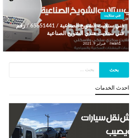
فني ستلايت
فني ستلايت الشويخ الصناعية / 65651441 / رقم
فني ستلايت هندي الشويخ الصناعية
rwan1
فبراير 9, 2021
احدث الخدمات