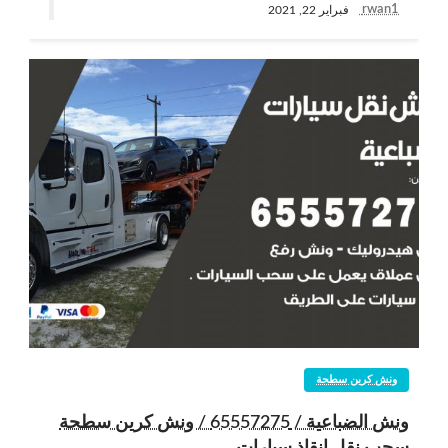
rwan1
فبراير 22, 2021
ونش كرين سطحة
ونش الضباعية / 65557275 / ونش كرين سطحة