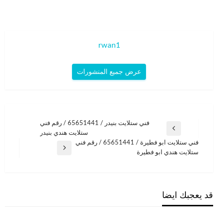
rwan1
عرض جميع المنشورات
تصفّح
فني ستلايت بنيدر / 65651441 / رقم فني
المقالة
ستلايت هندي بنيدر
المقالات
السابقة
فني ستلايت ابو فطيرة / 65651441 / رقم فني
المقالة
ستلايت هندي ابو فطيرة
التالية
قد يعجبك ايضا