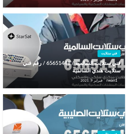
فني ستلايت
فني ستلايت السالمية / 65651441 / رقم فني
ستلايت هندي السالمية
rwan1
فبراير 9, 2021