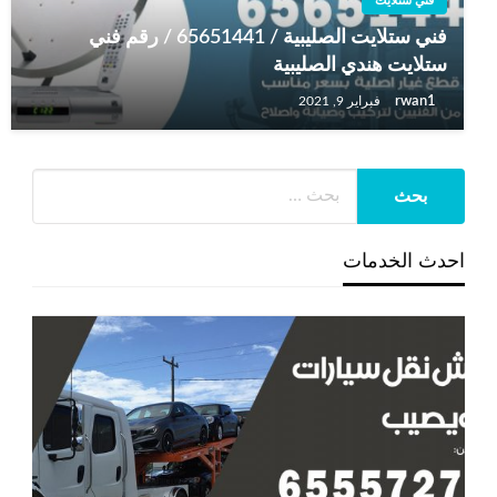
فني ستلايت
فني ستلايت الصليبية / 65651441 / رقم فني
ستلايت هندي الصليبية
rwan1
فبراير 9, 2021
احدث الخدمات