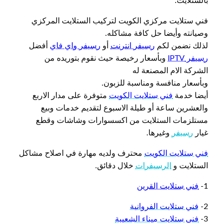
بالستلايت.
فني ستلايت مركزي الكويت لتركيب الستلايت المركزي
وصيانته وأيضا حل كافة مشاكله.
لذلك نضمن لكم
رسيفر انترنت
أو
رسيفر واي فاي
أفضل
رسيفر IPTV
وبأسعار رخيصة حيث نقوم بتوريده من
الشركة الام المصنعة له
وبأسعار منافسة ومناسبة للزبون.
أيضا خدمة
فني ستلايت الكويت
متوفرة على مدار الاربع
والعشرين ساعة أو طيلة الاسبوع لتقديم خدمات وبيع
مستلزمات الستلايت من اكسسوارات وشاشات وقطع
غيار
رسيفر
وغيرها.
فني ستلايت الكويت
محترف ولديه مهارة في اصلاح مشاكل
الستلايت و
الرسيفرات
خلال دقائق.
1-
فني ستلايت القرين
2-
فني ستلايت الفروانية
3-
فني ستلايت ميناء الشعيبة