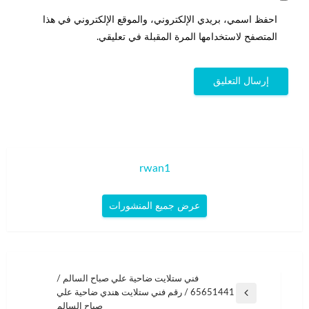
احفظ اسمي، بريدي الإلكتروني، والموقع الإلكتروني في هذا
المتصفح لاستخدامها المرة المقبلة في تعليقي.
rwan1
عرض جميع المنشورات
تصفّح
فني ستلايت ضاحية علي صباح السالم /
65651441 / رقم فني ستلايت هندي ضاحية علي
المقالات
المقالة
صباح السالم