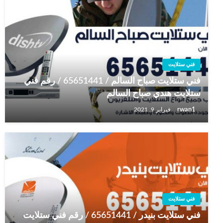
فني ستلايت
فني ستلايت صباح السالم / 65651441 / رقم فني
ستلايت هندي صباح السالم
rwan1
فبراير 9, 2021
فني ستلايت
فني ستلايت بنيدر / 65651441 / رقم فني ستلايت