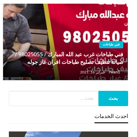
فني طباخات
فني طباخات غرب عبد الله المبارك / 98025055 /
صيانة تنظيف تصليح طباخات افران غاز جوله
rwan1
فبراير 16, 2021
احدث الخدمات