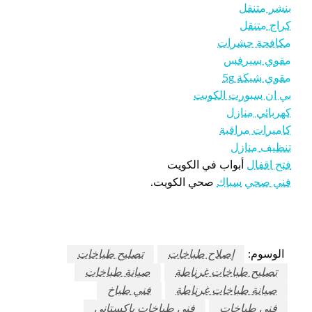
بنشر متنقل
كراج متنقل
مكافحة حشرات
مقوي سيرفس
مقوي شبكة 5g
بي ان سبورت الكويت
كهربائي منازل
كاميرات مراقبة
تنظيف منازل
فتح اقفال
أبواب في الكويت
فني صحي
سباك
صحي الكويت.
الوسوم:
إصلاح طباخات
تصليح طباخات
تصليح طباخات غرناطة
صيانة طباخات
صيانة طباخات غرناطة
فني طباخ
فني طباخات
فني طباخات باكستاني