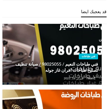
قد يعجبك ايضا
فني طباخات
فني طباخات النعيم / 98025055 / صيانة تنظيف
تصليح طباخات افران غاز جوله
rwan1
فبراير 16, 2021