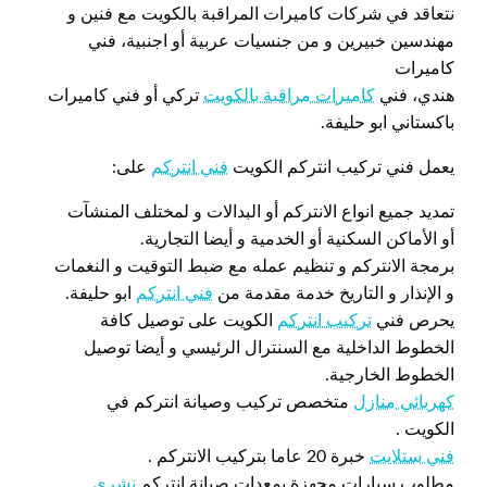
نتعاقد في شركات كاميرات المراقبة بالكويت مع فنين و
مهندسين خبيرين و من جنسيات عربية أو اجنبية، فني
كاميرات
هندي، فني
كاميرات مراقبة بالكويت
تركي أو فني كاميرات
باكستاني ابو حليفة.
يعمل فني تركيب انتركم الكويت
فني انتركم
على:
تمديد جميع انواع الانتركم أو البدالات و لمختلف المنشآت
أو الأماكن السكنية أو الخدمية و أيضا التجارية.
برمجة الانتركم و تنظيم عمله مع ضبط التوقيت و النغمات
و الإنذار و التاريخ خدمة مقدمة من
فني انتركم
ابو حليفة.
يحرص فني
تركيب انتركم
الكويت على توصيل كافة
الخطوط الداخلية مع السنترال الرئيسي و أيضا توصيل
الخطوط الخارجية.
كهربائي منازل
متخصص تركيب وصيانة انتركم في
الكويت .
فني ستلايت
خبرة 20 عاما بتركيب الانتركم .
مطلوب سيارات مجهزة بمعدات صيانة انتركم
نشري