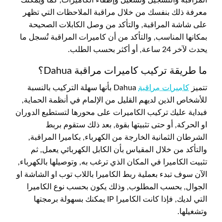
معرفة ذلك بنفسك من خلال مراقبة الملاحظات التي تظهر
على شاشة المراقبة, والتأكد من وصل الكابلات الصحيحة
بمكانها المناسب, والتأكد من أن كاميرات المراقبة تُسجل ما
يحدث لآخر 24 ساعة, أو أكثر بحسب الطلب.
ما طريقة تركيب كاميرات مراقبة Dahua؟
تتميز
كاميرات مراقبة
Dahua بأنها سهلة التركيب بالنسبة
للأشخاص الذين لديهم القليل من الإلمام في أنظمة الحماية,
فبداية عليك تركيب الكاميرات على محورها لتستطيع الدوران
او الحركة, أو حتى تثبيتها بقوة, بعد ذلك ستقوم بربط
الشرطان الثمانية الخارجة من الكهرباء, بكاميرا المراقبة,
والتأكد من خلال المقياس بأن الكابل الكهربائي يعمل, ثم
تثبيت الكاميرا في المكان الذي ترغب به, وتوصيلها بالكهرباء,
الآن سوف تبدء بعملية ربط الكاميرا باللاب توب او الشاشة او
الجوال, بحسب المطلوب, وذلك يكون بحسب نوع الكاميرا
التي لديك, فإذا كانت الكاميرا IP يمكنك بسهولة برمجتها
وتشغيلها.