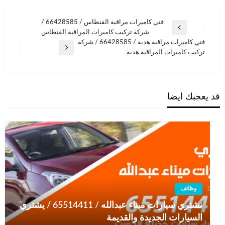
تصفّح
فني كاميرات مراقبة الفنطاس / 66428585 /
المقالة
شركة تركيب كاميرات المراقبة الفنطاس
المقالات
السابقة
فني كاميرات مراقبة هدية / 66428585 / شركة
المقالة
تركيب كاميرات المراقبة هدية
التالية
قد يعجبك ايضا
وظائف
نشتري سيارات ميناء عبدالله / 65514411 / يشتري
السيارات الجديدة والقديمة