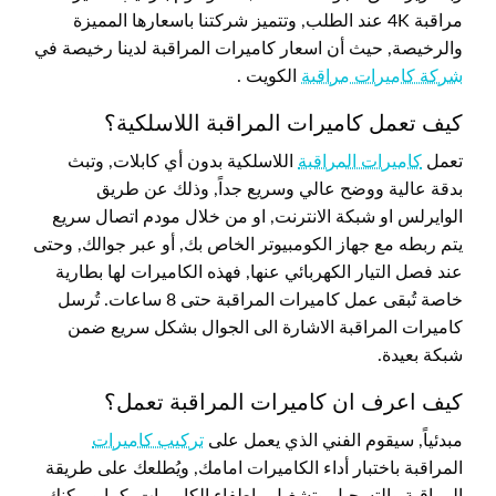
مراقبة 4K عند الطلب, وتتميز شركتنا باسعارها المميزة
والرخيصة, حيث أن اسعار كاميرات المراقبة لدينا رخيصة في
شركة كاميرات مراقبة
الكويت .
كيف تعمل كاميرات المراقبة اللاسلكية؟
تعمل
كاميرات المراقبة
اللاسلكية بدون أي كابلات, وتبث
بدقة عالية ووضح عالي وسريع جداً, وذلك عن طريق
الوايرلس او شبكة الانترنت, او من خلال مودم اتصال سريع
يتم ربطه مع جهاز الكومبيوتر الخاص بك, أو عبر جوالك, وحتى
عند فصل التيار الكهربائي عنها, فهذه الكاميرات لها بطارية
خاصة تُبقى عمل كاميرات المراقبة حتى 8 ساعات. تُرسل
كاميرات المراقبة الاشارة الى الجوال بشكل سريع ضمن
شبكة بعيدة.
كيف اعرف ان كاميرات المراقبة تعمل؟
مبدئياً, سيقوم الفني الذي يعمل على
تركيب كاميرات
المراقبة باختبار أداء الكاميرات امامك, ويُطلعك على طريقة
المراقبة والتسجيل وتشغيل وإطفاء الكاميرات, كما ويمكنك