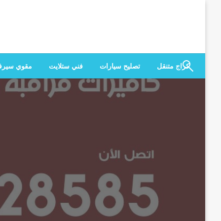
لتخطي
لى
لمحتوى
كراج متنقل
تصليح سيارات
فني ستلايت
مقوي سير