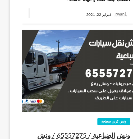
rwan1
فبراير 22, 2021
ونش كرين سطحة
ونش الضباعية / 65557275 / ونش