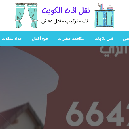
هل تبحث عن أفضل خدمات بالكويت؟ خدمة فك نقل تركيب صيانة
هل تبحث
فس
فني ثلاجات
مكافحة حشرات
فتح أقفال
حداد مظلات