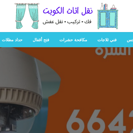
هل تبحث عن أفضل خدمات بالكويت؟ خدمة فك نقل تركيب صيانة
هل تبحث
فس
فني ثلاجات
مكافحة حشرات
فتح أقفال
حداد مظلات