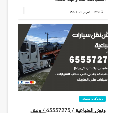
rwan1
فبراير 22, 2021
ونش كرين سطحة
ونش الضباعية / 65557275 / ونش