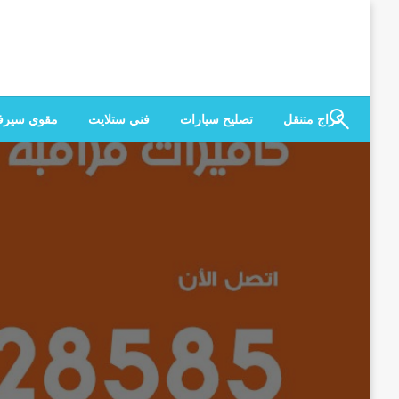
لتخطي
لى
لمحتوى
كراج متنقل
تصليح سيارات
فني ستلايت
مقوي سير