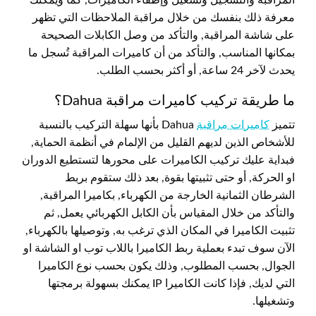
معرفة ذلك بنفسك من خلال مراقبة الملاحظات التي تظهر
على شاشة المراقبة, والتأكد من وصل الكابلات الصحيحة
بمكانها المناسب, والتأكد من أن كاميرات المراقبة تُسجل ما
يحدث لآخر 24 ساعة, أو أكثر بحسب الطلب.
ما طريقة تركيب كاميرات مراقبة Dahua؟
تتميز
كاميرات مراقبة
Dahua بأنها سهلة التركيب بالنسبة
للأشخاص الذين لديهم القليل من الإلمام في أنظمة الحماية,
فبداية عليك تركيب الكاميرات على محورها لتستطيع الدوران
او الحركة, أو حتى تثبيتها بقوة, بعد ذلك ستقوم بربط
الشرطان الثمانية الخارجة من الكهرباء, بكاميرا المراقبة,
والتأكد من خلال المقياس بأن الكابل الكهربائي يعمل, ثم
تثبيت الكاميرا في المكان الذي ترغب به, وتوصيلها بالكهرباء,
الآن سوف تبدء بعملية ربط الكاميرا باللاب توب او الشاشة او
الجوال, بحسب المطلوب, وذلك يكون بحسب نوع الكاميرا
التي لديك, فإذا كانت الكاميرا IP يمكنك بسهولة برمجتها
وتشغيلها.