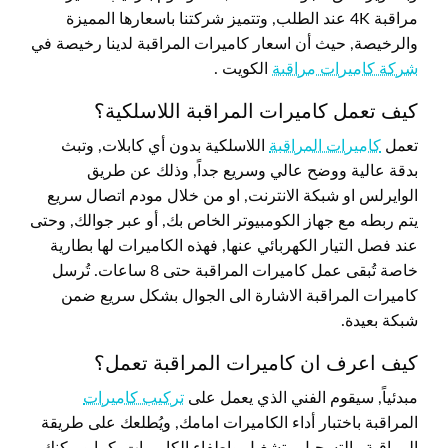
مراقبة 4K عند الطلب, وتتميز شركتنا باسعارها المميزة
والرخيصة, حيث أن اسعار كاميرات المراقبة لدينا رخيصة في
شركة كاميرات مراقبة
الكويت .
كيف تعمل كاميرات المراقبة اللاسلكية؟
تعمل
كاميرات المراقبة
اللاسلكية بدون أي كابلات, وتبث
بدقة عالية ووضح عالي وسريع جداً, وذلك عن طريق
الوايرلس او شبكة الانترنت, او من خلال مودم اتصال سريع
يتم ربطه مع جهاز الكومبيوتر الخاص بك, أو عبر جوالك, وحتى
عند فصل التيار الكهربائي عنها, فهذه الكاميرات لها بطارية
خاصة تُبقى عمل كاميرات المراقبة حتى 8 ساعات. تُرسل
كاميرات المراقبة الاشارة الى الجوال بشكل سريع ضمن
شبكة بعيدة.
كيف اعرف ان كاميرات المراقبة تعمل؟
مبدئياً, سيقوم الفني الذي يعمل على
تركيب كاميرات
المراقبة باختبار أداء الكاميرات امامك, ويُطلعك على طريقة
المراقبة والتسجيل وتشغيل وإطفاء الكاميرات, كما ويمكنك