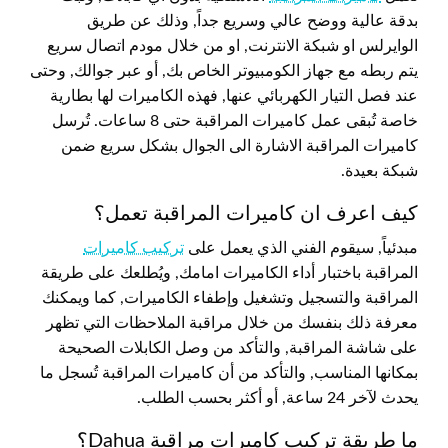
بدقة عالية ووضح عالي وسريع جداً, وذلك عن طريق
الوايرلس او شبكة الانترنت, او من خلال مودم اتصال سريع
يتم ربطه مع جهاز الكومبيوتر الخاص بك, أو عبر جوالك, وحتى
عند فصل التيار الكهربائي عنها, فهذه الكاميرات لها بطارية
خاصة تُبقى عمل كاميرات المراقبة حتى 8 ساعات. تُرسل
كاميرات المراقبة الاشارة الى الجوال بشكل سريع ضمن
شبكة بعيدة.
كيف اعرف ان كاميرات المراقبة تعمل؟
مبدئياً, سيقوم الفني الذي يعمل على
تركيب كاميرات
المراقبة باختبار أداء الكاميرات امامك, ويُطلعك على طريقة
المراقبة والتسجيل وتشغيل وإطفاء الكاميرات, كما ويمكنك
معرفة ذلك بنفسك من خلال مراقبة الملاحظات التي تظهر
على شاشة المراقبة, والتأكد من وصل الكابلات الصحيحة
بمكانها المناسب, والتأكد من أن كاميرات المراقبة تُسجل ما
يحدث لآخر 24 ساعة, أو أكثر بحسب الطلب.
ما طريقة تركيب كاميرات مراقبة Dahua؟