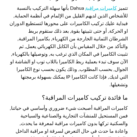
تتميز
كاميرات مراقبة
Dahua بأنها سهلة التركيب بالنسبة
للأشخاص الذين لديهم القليل من الإلمام في أنظمة الحماية,
فبداية عليك تركيب الكاميرات على محورها لتستطيع الدوران
او الحركة, أو حتى تثبيتها بقوة, بعد ذلك ستقوم بربط
الشرطان الثمانية الخارجة من الكهرباء, بكاميرا المراقبة,
والتأكد من خلال المقياس بأن الكابل الكهربائي يعمل, ثم
تثبيت الكاميرا في المكان الذي ترغب به, وتوصيلها بالكهرباء,
الآن سوف تبدء بعملية ربط الكاميرا باللاب توب او الشاشة او
الجوال, بحسب المطلوب, وذلك يكون بحسب نوع الكاميرا
التي لديك, فإذا كانت الكاميرا IP يمكنك بسهولة برمجتها
وتشغيلها.
ما فائدة تركيب كاميرات المراقبة؟
كاميرات المراقبة أصبحت شيء ضروري وأساسي في حياتنا,
فمن المستحيل للمنشآت التجارية والصناعية والسياحية
والسكنية تركها بدون كاميرات مراقبة لمعرفة ما يحدث,
واعادة ما حدث في حال التعرض لسرقة او مراقبة الداخل