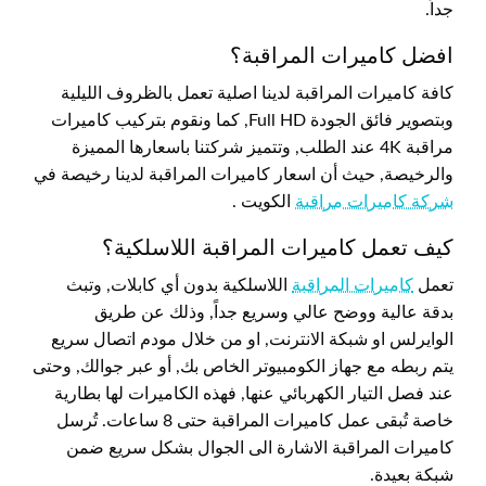
جداً.
افضل كاميرات المراقبة؟
كافة كاميرات المراقبة لدينا اصلية تعمل بالظروف الليلية
وبتصوير فائق الجودة Full HD, كما ونقوم بتركيب كاميرات
مراقبة 4K عند الطلب, وتتميز شركتنا باسعارها المميزة
والرخيصة, حيث أن اسعار كاميرات المراقبة لدينا رخيصة في
شركة كاميرات مراقبة
الكويت .
كيف تعمل كاميرات المراقبة اللاسلكية؟
تعمل
كاميرات المراقبة
اللاسلكية بدون أي كابلات, وتبث
بدقة عالية ووضح عالي وسريع جداً, وذلك عن طريق
الوايرلس او شبكة الانترنت, او من خلال مودم اتصال سريع
يتم ربطه مع جهاز الكومبيوتر الخاص بك, أو عبر جوالك, وحتى
عند فصل التيار الكهربائي عنها, فهذه الكاميرات لها بطارية
خاصة تُبقى عمل كاميرات المراقبة حتى 8 ساعات. تُرسل
كاميرات المراقبة الاشارة الى الجوال بشكل سريع ضمن
شبكة بعيدة.