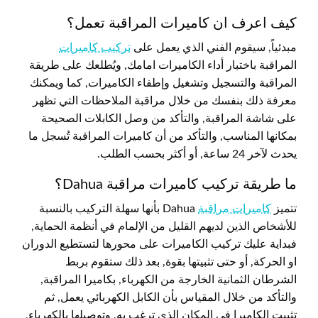
كيف اعرف ان كاميرات المراقبة تعمل؟
مبدئياً, سيقوم الفني الذي يعمل على
تركيب كاميرات
المراقبة باختبار أداء الكاميرات امامك, ويُطلعك على طريقة
المراقبة والتسجيل وتشغيل وإطفاء الكاميرات, كما ويمكنك
معرفة ذلك بنفسك من خلال مراقبة الملاحظات التي تظهر
على شاشة المراقبة, والتأكد من وصل الكابلات الصحيحة
بمكانها المناسب, والتأكد من أن كاميرات المراقبة تُسجل ما
يحدث لآخر 24 ساعة, أو أكثر بحسب الطلب.
ما طريقة تركيب كاميرات مراقبة Dahua؟
تتميز
كاميرات مراقبة
Dahua بأنها سهلة التركيب بالنسبة
للأشخاص الذين لديهم القليل من الإلمام في أنظمة الحماية,
فبداية عليك تركيب الكاميرات على محورها لتستطيع الدوران
او الحركة, أو حتى تثبيتها بقوة, بعد ذلك ستقوم بربط
الشرطان الثمانية الخارجة من الكهرباء, بكاميرا المراقبة,
والتأكد من خلال المقياس بأن الكابل الكهربائي يعمل, ثم
تثبيت الكاميرا في المكان الذي ترغب به, وتوصيلها بالكهرباء,