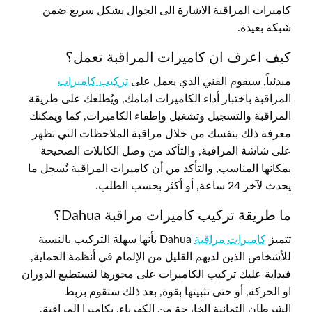
كاميرات المراقبة الاشارة الى الجوال بشكل سريع ضمن
شبكة بعيدة.
كيف اعرف ان كاميرات المراقبة تعمل؟
مبدئياً, سيقوم الفني الذي يعمل على
تركيب كاميرات
المراقبة باختبار أداء الكاميرات امامك, ويُطلعك على طريقة
المراقبة والتسجيل وتشغيل وإطفاء الكاميرات, كما ويمكنك
معرفة ذلك بنفسك من خلال مراقبة الملاحظات التي تظهر
على شاشة المراقبة, والتأكد من وصل الكابلات الصحيحة
بمكانها المناسب, والتأكد من أن كاميرات المراقبة تُسجل ما
يحدث لآخر 24 ساعة, أو أكثر بحسب الطلب.
ما طريقة تركيب كاميرات مراقبة Dahua؟
تتميز
كاميرات مراقبة
Dahua بأنها سهلة التركيب بالنسبة
للأشخاص الذين لديهم القليل من الإلمام في أنظمة الحماية,
فبداية عليك تركيب الكاميرات على محورها لتستطيع الدوران
او الحركة, أو حتى تثبيتها بقوة, بعد ذلك ستقوم بربط
الشرطان الثمانية الخارجة من الكهرباء, بكاميرا المراقبة,