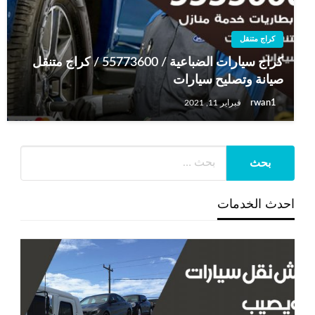
كراج متنقل
كراج سيارات الضباعية / 55773600‬ / كراج متنقل
صيانة وتصليح سيارات
rwan1
فبراير 11, 2021
احدث الخدمات