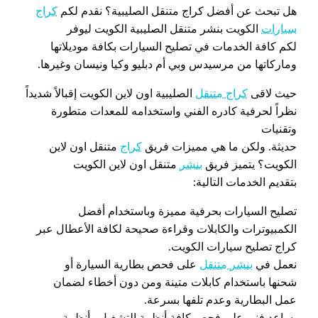
هل تبحث عن أفضل كراج متنقل الصليبية؟ نقدم لكم
كراج
سيارات
الكويت بنشر متنقل الصليبية الكويت ليوفر
لكم كافة الخدمات في تصليح السيارات بكافة موديلاتها
وماركاتها من مرسيدس وبي أم دبليو وكيا ونيسان وغيرها.
حيث لاقى
كراج متنقل
الصليبية اون لاين الكويت إقبالاً شديداً
نظراً لحرفية كادره الفني واستخدامه للمعدات متطورة
وتقنيات
حديثة. ولكن ما هي مميزات فريق
كراج
متنقل اون لاين
الكويت؟ يتميز فريق
بنشر
متنقل اون لاين الكويت
بتقديم الخدمات التالية:
تصليح السيارات بحرفية مميزة وباستخدام أفضل
الكمبيوترات والكابلات وقراءة صحيحة لكافة الأعطال عبر
كراج تصليح سيارات الكويت.
نعمل في
بنشر متنقل
على فحص بطارية السيارة أو
شحنها باستخدام كابلات متينة ومن دون أخطاء لضمان
عمل البطارية وعدم تلفها بسرعة.
يساعد فني على فحص كافة أنظمة التشغيل وأنظمة