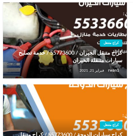
كراج متنقل
كراج متنقل الخيران / 55773600‬ / خدمة تصليح
سيارات متنقلة الخيران
rwan1
فبراير 21, 2021
كراج متنقل
كراج سيارات الدوحة / 55773600‬ / كراج متنقل