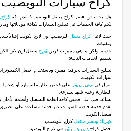
كراج سيارات النويصيب
هل تبحث عن أفضل كراج متنقل النويصيب؟ نقدم لكم
كراج 
لكم كافة الخدمات في تصليح السيارات بكافة موديلاتها ومار
حيث لاقى
كراج متنقل
النويصيب اون لاين الكويت إقبالاً شدي
وتقنيات
حديثة. ولكن ما هي مميزات فريق
كراج
متنقل اون لاين الكو
بتقديم الخدمات التالية:
تصليح السيارات بحرفية مميزة وباستخدام أفضل الكمبيوترات
سيارات الكويت.
نعمل في
بنشر متنقل
على فحص بطارية السيارة أو شحنها ب
البطارية وعدم تلفها بسرعة.
يساعد فني على فحص كافة أنظمة التشغيل وأنظمة الأمان والمص
نقدم خدمة خاصة للسيدات عبر خدمة مساعدة على الطريق
متنقل الكويت.
كهرباء وبنشر متنقل
كراج النويصيب
أفضل كراج
كهرباء وبنشر
في كراج النويصيب