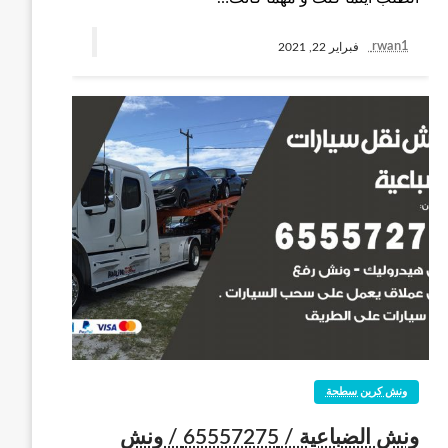
rwan1
فبراير 22, 2021
ونش كرين سطحة
ونش الضباعية / 65557275 / ونش