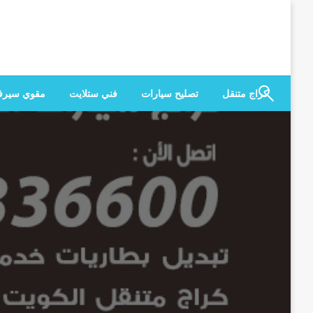
لتخطي
لى
لمحتوى
كراج متنقل
تصليح سيارات
فني ستلايت
مقوي سير