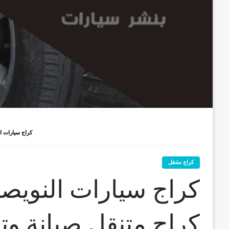
كراج سيارات النويصيب / 55773600‬ / كر
كراج متنقل
كراج متنقل صيانة و