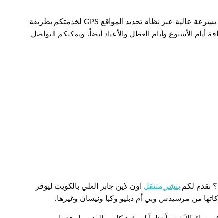
متوافرون في كافة مناطق الكويت وضواحيها ونلبي طلباتكم بسرعة عالية عبر نظام تحديد المواقع GPS لخدمتكم بطريقة
ة 24 ساعة وفي كافة أيام الأسبوع وأيام العطل والأعياد أيضاً، ويمكنكم التواصل
؟ نقدم لكم
بنشر متنقل
اون لاين جابر العلي بالكويت ليوفر
كاتها من مرسيدس وبي أم دبليو وكيا ونيسان وغيرها.