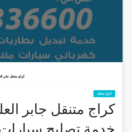
كراج متنقل جابر العلي / 55773600‬ / خدمة تصليح سيارات 
كراج متنقل
خدمة تصليح سيارات م