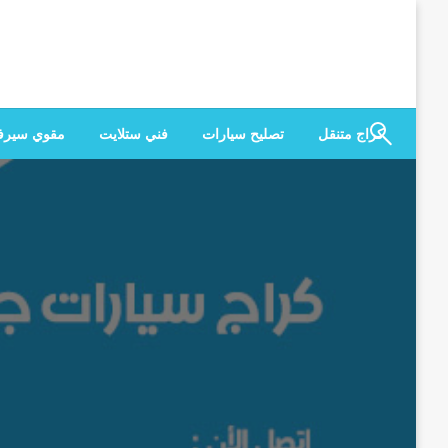
لتخطي
لى
لمحتوى
كراج متنقل
تصليح سيارات
فني ستلايت
مقوي سير