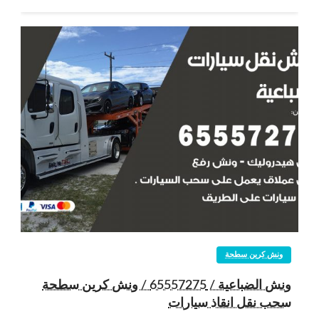
ونش كرين سطحة
ونش الضباعية / 65557275 / ونش كرين سطحة
سحب نقل انقاذ سيارات