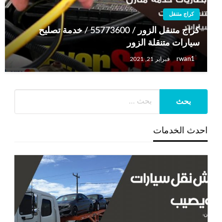
كراج متنقل
كراج متنقل الزور / 55773600‬ / خدمة تصليح
سيارات متنقلة الزور
rwan1
فبراير 21, 2021
احدث الخدمات