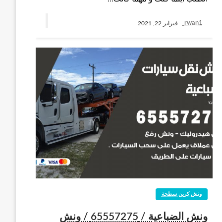
rwan1
فبراير 22, 2021
ونش كرين سطحة
ونش الضباعية / 65557275 / ونش