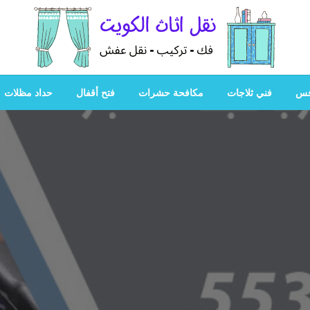
هل تبحث عن أفضل خدمات بالكويت؟ خدمة فك نقل تركيب صيانة
هل تبحث
فس
فني ثلاجات
مكافحة حشرات
فتح أقفال
حداد مظلات