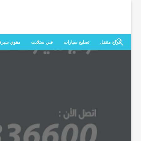
لتخطي
لى
لمحتوى
كراج متنقل
تصليح سيارات
فني ستلايت
مقوي سير