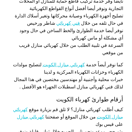
نأيضا وفر خدمة تركيب قاطع حماية للمنازل أو المحلات
التجارية ونوفر أيضا أفضل أنواع القواطع الكهربائية
تصليح أجهزة الكهرباء وصيانة محركاتها وتغير أسلاك الدارة
في حال تلفه من خلال
فني كهربائي
شاطر ورخيص
نوفر أيضا خدمة الطوارئ والخط الساخن في حال وجود
أي مشكلة أو ماس كهربائي
السرعة في تلبية الطلب من خلال كهربائي منازل قريب
من موقعي
كما نوفر أيضاً خدمة
كهربائي منازل الكويت
لتصليح مولدات
الكهرباء وخزانات الكهرباء المركزية و لدينا
خبرات محلية وأجنبية أو مهندسين مختصين في هذا المجال
لذلك فني كهربائي منازل اسطبلات الجهراء هو الأفضل .
أرقام طوارئ كهرباء الكويت
كيف أطلب كهربائي منازل؟ لا تلق قم بزيارة موقع
كهربائي
منازل الكويت
من خلال الموقع أو صفحتنا
كهربائي منازل
على فيس بوك
وثم حجر موعد ونحن نلبي الجميع خلال ثواني قليلة ونوفر