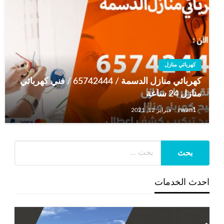
كهربائي منازل
كهربائي منازل الدسمة / 65742444 / فني كهربائي
منازل 24 ساعة
rwan1
فبراير 12, 2021
احدث الخدمات