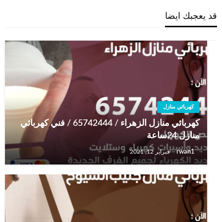
قد يعجبك ايضا
كهربائي منازل
كهربائي منازل الزهراء / 65742444 / فني كهربائي
منازل 24ساعة
rwan1
فبراير 12, 2021