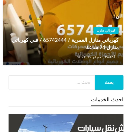
كهربائي منازل
كهربائي منازل العمرية / 65742444 / فني كهربائي
منازل 24 ساعة
rwan1
فبراير 12, 2021
احدث الخدمات