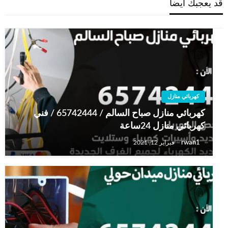
قد يعجبك ايضا
كهربائي منازل
كهربائي منازل صباح السالم / 65742444 / فني
كهربائي منازل 24ساعة
rwan1
فبراير 12, 2021