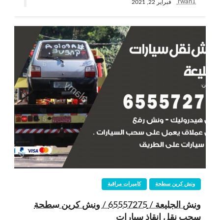
rwan1
فبراير 22, 2021
ونش كرين سطحة
كاميرات مراقبة
ونش الجليعة / 65557275 / ونش كرين سطحة
سحب نقل انقاذ سيارات