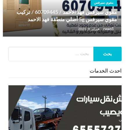
مقوي سيرفس
مقوي سيرفس فهد الاحمد / 60709445 / تركيب
مقوي سيرفس 5g أصلي منطقة فهد الاحمد
rwan1
فبراير 9, 2021
احدث الخدمات