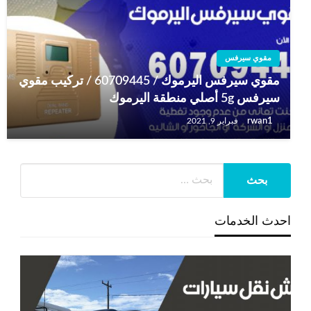
مقوي سيرفس
مقوي سيرفس اليرموك / 60709445 / تركيب مقوي
سيرفس 5g أصلي منطقة اليرموك
rwan1
فبراير 9, 2021
احدث الخدمات