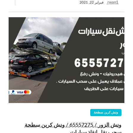
rwan1
فبراير 22, 2021
ونش كرين سطحة
ونش الزور / 65557275 / ونش كرين سطحة
سحب نقل انقاذ سيارات