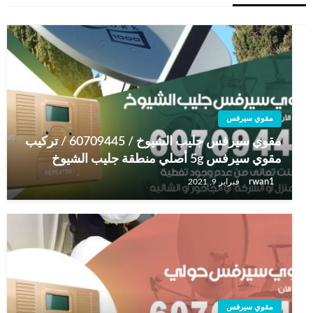
مقوي سيرفس
مقوي سيرفس جليب الشيوخ / 60709445 / تركيب
مقوي سيرفس 5g أصلي منطقة جليب الشيوخ
rwan1
فبراير 9, 2021
مقوي سيرفس