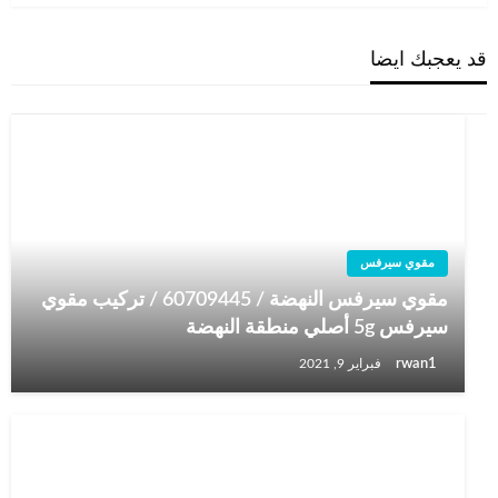
قد يعجبك ايضا
مقوي سيرفس
مقوي سيرفس النهضة / 60709445 / تركيب مقوي
سيرفس 5g أصلي منطقة النهضة
rwan1
فبراير 9, 2021