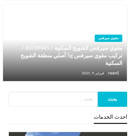
مقوي سيرفس
مقوي سيرفس الشويخ السكنية / 60709445 /
تركيب مقوي سيرفس 5g أصلي منطقة الشويخ
السكنية
rwan1
فبراير 9, 2021
احدث الخدمات