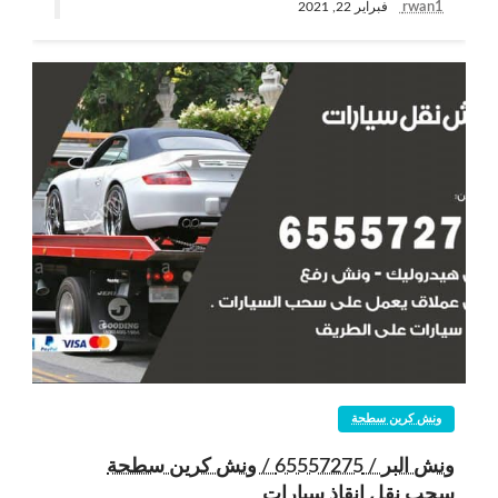
rwan1
فبراير 22, 2021
ونش كرين سطحة
ونش البر / 65557275 / ونش كرين سطحة
سحب نقل انقاذ سيارات