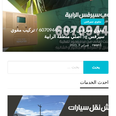
مقوي سيرفس
مقوي سيرفس الرابية / 60709445 / تركيب مقوي
سيرفس 5g أصلي منطقة الرابية
rwan1
فبراير 9, 2021
احدث الخدمات