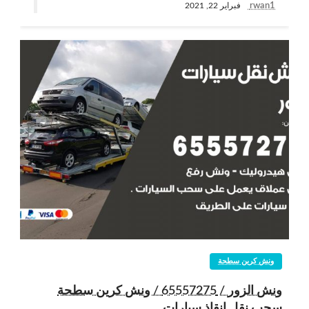
rwan1
فبراير 22, 2021
ونش كرين سطحة
ونش الزور / 65557275 / ونش كرين سطحة
سحب نقل انقاذ سيارات