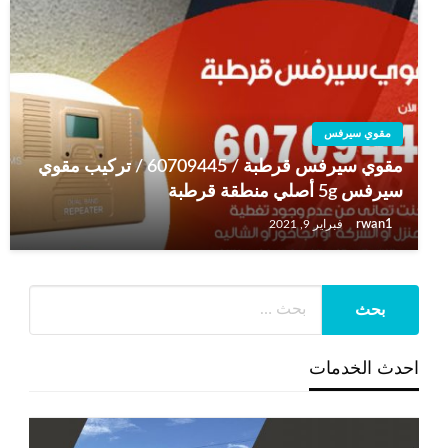
مقوي سيرفس
مقوي سيرفس قرطبة / 60709445 / تركيب مقوي
سيرفس 5g أصلي منطقة قرطبة
rwan1
فبراير 9, 2021
احدث الخدمات