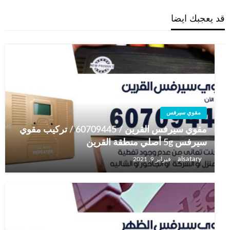
قد يعجبك ايضا
مقوي سيرفس
مقوي سيرفس القرين / 60709445 / تركيب مقوي
سيرفس 5g أصلي منطقة القرين
alsatary
فبراير 9, 2021