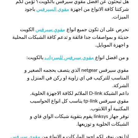
هل تبحثون عن افضل مقوي سيرفس بالكويت؟ تؤمن لكم
شركتنا كافة الانواع من اجهزة
مقوي السيرفس
باجود
الميزات.
نحرص على ان تكون جميع انواع
مقوي سيرفس
الكويت
حديثة و بمواصفات جدا فائقة و تدعم كافة الشبكات المحلية
و اجهزة الموبايل.
و من افضل انواع
مقوي سيرفس للسرداب
بالكويت:
مقوي سيرفس netgear الذي يتصف بحجمه الصغير و
المناسب للتركيب في اي زاوية او ركن في المنزل و
الشركة.
داعم الشبكة D-link الملائم لكافة الاجهزة الخلوية.
مقوي سيرفس tp-link يناسب كل انواع الحواسيب
المكتبية أو اللابتوب.
نوفر جهاز linksys يقوم بتقوية شبكات الواي فاي و
الشبكات الخلوية و توزيعها.
اذا نحن نوفر لكم اجود الماركات و الانواع من
مقوي سيرفس