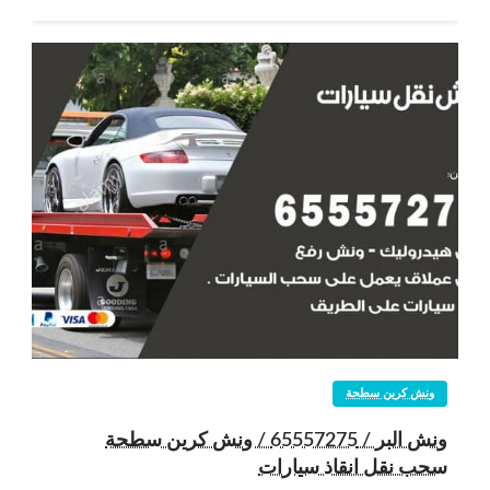
ونش كرين سطحة
ونش البر / 65557275 / ونش كرين سطحة
سحب نقل انقاذ سيارات