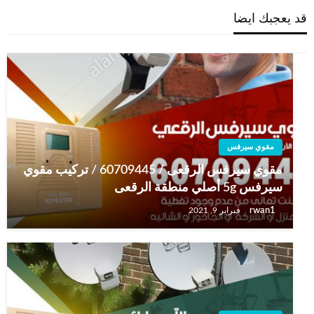
قد يعجبك ايضا
مقوي سيرفس
مقوي سيرفس الرقعى / 60709445 / تركيب مقوي
سيرفس 5g أصلي منطقة الرقعى
rwan1
فبراير 9, 2021