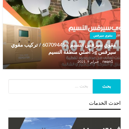
مقوي سيرفس
مقوي سيرفس النسيم / 60709445 / تركيب مقوي
سيرفس 5g أصلي منطقة النسيم
rwan1
فبراير 9, 2021
احدث الخدمات