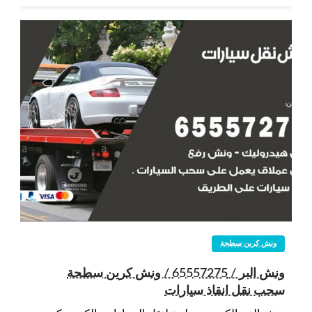
ونش كرين سطحة
ونش البر / 65557275 / ونش كرين سطحة
سحب نقل انقاذ سيارات