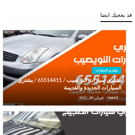
قد يعجبك ايضا
يشتري السيارات
نشتري سيارات النويصيب / 65514411 / يشتري
السيارات الجديدة والقديمة
rwan1
فبراير 18, 2021