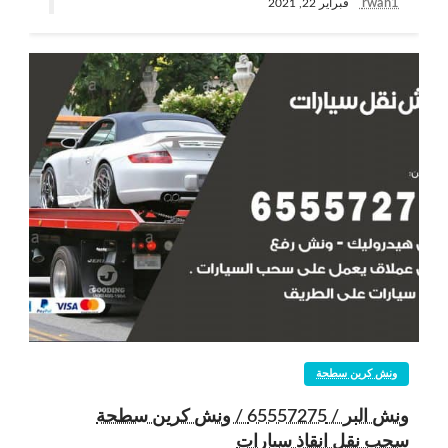
rwan1
فبراير 22, 2021
ونش كرين سطحة
ونش البر / 65557275 / ونش كرين سطحة
سحب نقل انقاذ سيارات